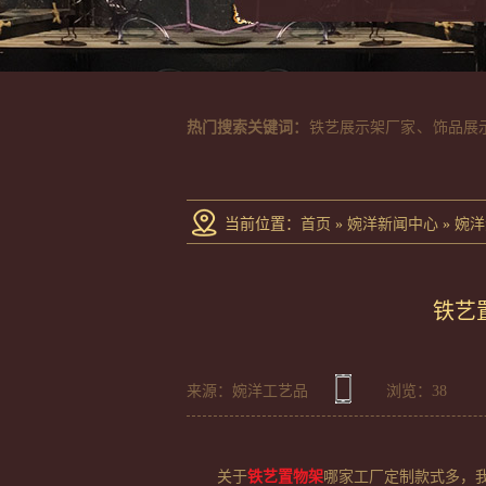
热门搜索关键词：
铁艺展示架厂家
、
饰品展
当前位置
：
首页
»
婉洋新闻中心
»
婉洋
铁艺
来源：婉洋工艺品
浏览：
38
关于
铁艺置物架
哪家工厂定制款式多，