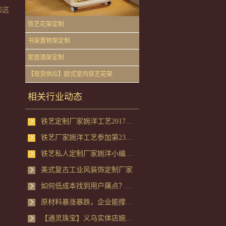
和这
铁艺花架定制
书架置物架定制
家居酒架定制
【现货供应】欧式室内铁艺花架
相关行业动态
铁艺定制厂家婉洋工艺2017年终总结大会
铁艺厂家婉洋工艺参加第23届义乌国际小商品博览会
铁艺私人定制厂家婉洋小编教你夏季避暑好方法
美式复古工业风装饰定制厂家
如何低成本找到用户痛点？快速解析企业如何给自己的产品定位
原材料暴涨暴跌，企业能撑住吗? --看央视财经评论员单仁老师怎么说
【通灵珠宝】义乌实体店婉洋工艺珠宝道具定制