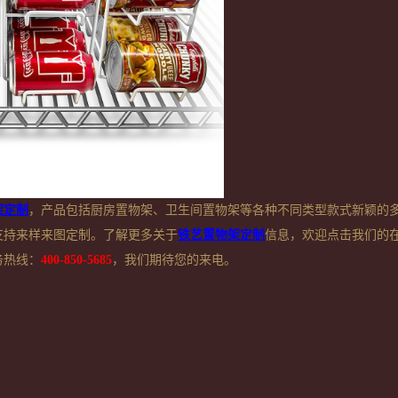
架定制
，产品包括厨房置物架、卫生间置物架等各种不同类型款式新颖的
支持来样来图定制。了解更多关于
铁艺置物架定制
信息，欢迎点击我们的
务热线：
400-850-5685
，我们期待您的来电。