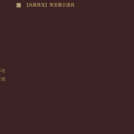
【尚晨珠宝】珠宝展示道具定制
多功
在线