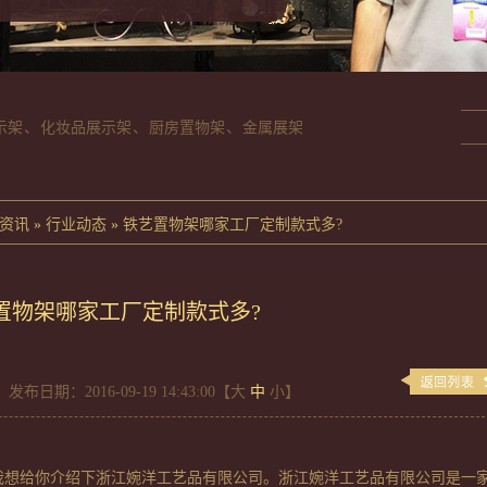
示架
、
化妆品展示架
、
厨房置物架
、
金属展架
资讯
»
行业动态
»
铁艺置物架哪家工厂定制款式多?
置物架哪家工厂定制款式多?
发布日期：2016-09-19 14:43:00【
大
中
小
】
我想给你介绍下浙江婉洋工艺品有限公司。浙江婉洋工艺品有限公司是一