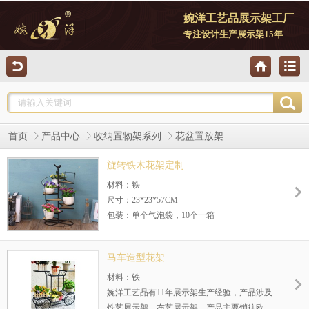
婉洋工艺品展示架工厂
专注设计生产展示架15年
首页
产品中心
收纳置物架系列
花盆置放架
旋转铁木花架定制
材料：铁
尺寸：23*23*57CM
包装：单个气泡袋，10个一箱
婉洋工艺品有11年展示架生产经验，产品涉及
铁艺展示架、布艺展示架、铁艺挂钟，产品主
马车造型花架
要销往欧美、中东以及国内内销市场。
材料：铁
婉洋工艺品有11年展示架生产经验，产品涉及
铁艺展示架、布艺展示架，产品主要销往欧